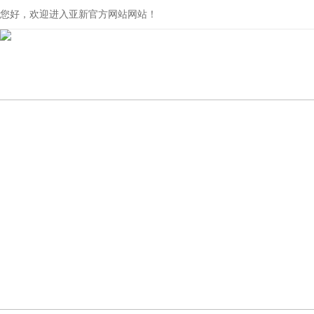
您好，欢迎进入亚新官方网站网站！