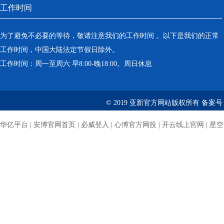
工作时间
为了避免不必要的等待，敬请注意我们的工作时间 。以下是我们的正常
工作时间，中国大陆法定节假日除外。
工作时间：周一至周六 早8:00-晚18:00。周日休息
© 2019 亚新官方网站版权所有 备案号
华亿平台
|
安博官网首页
|
必威登入
|
心博官方网投
|
开云线上官网
|
星空