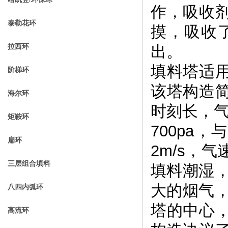
作，吸收
泰勒花环
摸，吸收
拉西环
出。
填料塔适
阶梯环
该塔构造
海尔环
时刻长，气
矩鞍环
700pa
扁环
2m/s，
三层组合填料
填料潮湿，
大的烟气
八四内弧环
塔的中心
高流环