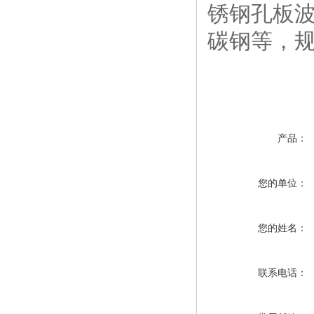
锈钢孔板波
碳钢等，
产品：
您的单位：
您的姓名：
联系电话：