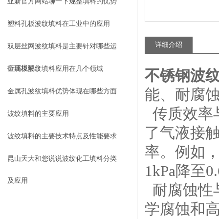
亚新官方网站聊一下规整填料的优势
塑料孔板波纹填料在工业中的应用
详细介绍
双层丝网波纹填料是主要针对哪些运
行环境呢？
金属板波纹填料应用在几个领域
不锈钢波
能、耐腐
金属孔波纹填料优势体现在哪些方面
传质效率
波纹填料的主要应用
了气液接
波纹填料的主要技术特点及性能要求
率。例如
昆山天大和您说说波纹化工填料分类
1kPa降至
及应用
耐腐蚀性
学腐蚀和