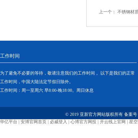
上一个：
不锈钢材
工作时间
为了避免不必要的等待，敬请注意我们的工作时间 。以下是我们的正常
工作时间，中国大陆法定节假日除外。
工作时间：周一至周六 早8:00-晚18:00。周日休息
© 2019 亚新官方网站版权所有 备案号
华亿平台
|
安博官网首页
|
必威登入
|
心博官方网投
|
开云线上官网
|
星空