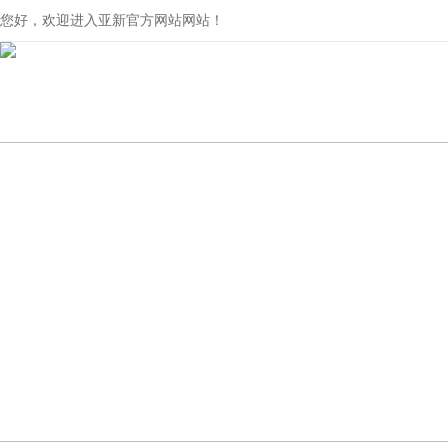
您好，欢迎进入亚新官方网站网站！