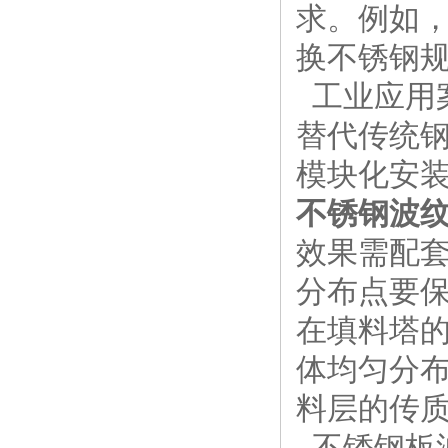
求。例如
换不锈钢规
工业应用
替代传统
模块化安
不锈钢波
效果需配
分布点要
在填料塔
体均匀分
料层的传
不锈钢板